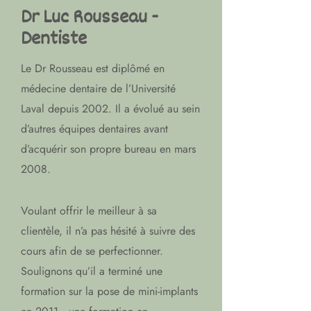
Dr Luc Rousseau -
Dentiste
Le Dr Rousseau est diplômé en
médecine dentaire de l’Université
Laval depuis 2002. Il a évolué au sein
d’autres équipes dentaires avant
d’acquérir son propre bureau en mars
2008.
Voulant offrir le meilleur à sa
clientèle, il n’a pas hésité à suivre des
cours afin de se perfectionner.
Soulignons qu’il a terminé une
formation sur la pose de mini-implants