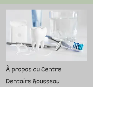
À propos du Centre
Dentaire Rousseau
Propriétaire du Centre Dentaire
Rousseau, à Chicoutimi, depuis mars
2008, le Dr Luc Rousseau a su s’entourer
d’une équipe qualifiée et consciencieuse