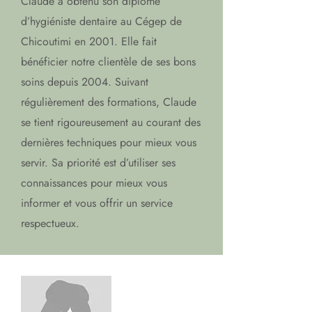
Claude a obtenu son diplôme
d’hygiéniste dentaire au Cégep de
Chicoutimi en 2001. Elle fait
bénéficier notre clientèle de ses bons
soins depuis 2004. Suivant
régulièrement des formations, Claude
se tient rigoureusement au courant des
dernières techniques pour mieux vous
servir. Sa priorité est d’utiliser ses
connaissances pour mieux vous
informer et vous offrir un service
respectueux.