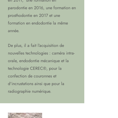
en 2011, une formation en
parodontie en 2016, une formation en
prosthodontie en 2017 et une
formation en endodontie la même
année.
De plus, il a fait l’acquisition de
nouvelles technologies : caméra intra-
orale, endodontie mécanique et la
technologie CEREC®, pour la
confection de couronnes et
d'incrustations ainsi que pour la
radiographie numérique.